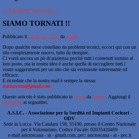
←
Precedente
Successivi
→
SIAMO TORNATI !!
Pubblicato il
Aprile 13, 2016
da
admin
Dopo qualche mese costellato da problemi tecnici, eccoci qui con un
sito completamente nuovo, tutto da riempire.
Ci vorrà ancora un pò di pazienza perchè tutti i contenuti tornino al
loro posto, ma la nostra idea è anche quella di raccogliere tutti i
vostri suggerimenti per un sito che sia veramente interessante ed
efficace.
E ricordate che la nostra mail è sempre la stessa:
asictoscana@gmail.com
Questo articolo è stato pubblicato in
News
da
admin
. Aggiungi il
permalink
ai segnalibri.
A.S.I.C. - Associazione per la Sordità ed Impianti Cocleari -
ODV
Sede in Lucca. Via Catalani 158, 55100, presso il Centro Nazionale
per il Volontariato, Codice Fiscale: 92035420469
e-mail asictoscana - at - gmail.com, pec: asictoscana - at - pec.it