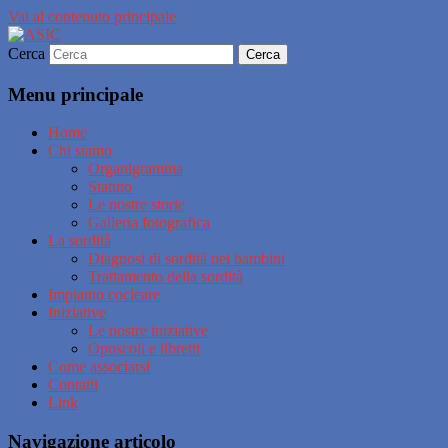
Vai al contenuto principale
Cerca
Associazione per la Sordità ed Impianti
ASIC
Cocleari – ODV
Menu principale
Home
Chi siamo
Organigramma
Statuto
Le nostre storie
Galleria fotografica
La sordità
Diagnosi di sordità nei bambini
Trattamento della sordità
Impianto cocleare
Iniziative
Le nostre iniziative
Opuscoli e libretti
Come associarsi
Contatti
Link
Navigazione articolo